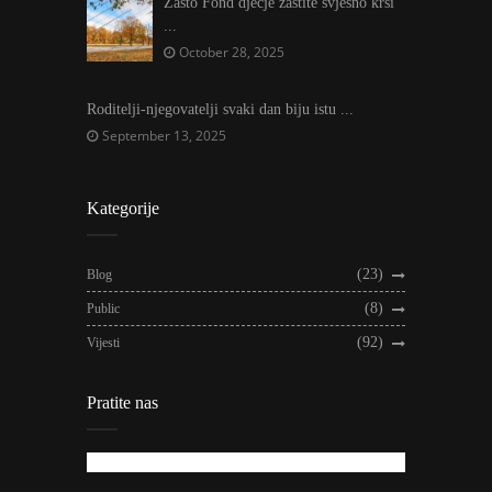
Zašto Fond dječje zaštite svjesno krši
...
October 28, 2025
Roditelji-njegovatelji svaki dan biju istu ...
September 13, 2025
Kategorije
(23)
Blog
(8)
Public
(92)
Vijesti
Pratite nas