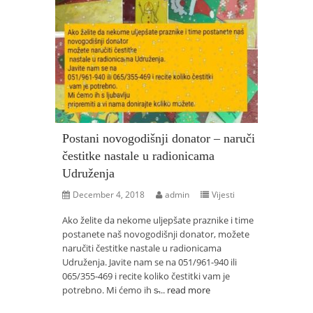
Postani novogodišnji donator – naruči
čestitke nastale u radionicama
Udruženja
December 4, 2018
admin
Vijesti
Ako želite da nekome uljepšate praznike i time
postanete naš novogodišnji donator, možete
naručiti čestitke nastale u radionicama
Udruženja. Javite nam se na 051/961-940 ili
065/355-469 i recite koliko čestitki vam je
potrebno. Mi ćemo ih s̵...
read more