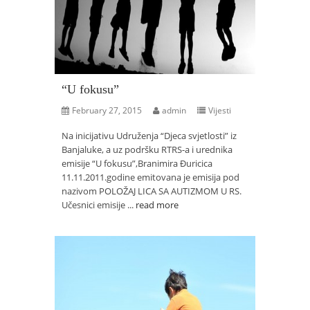
“U fokusu”
February 27, 2015
admin
Vijesti
Na inicijativu Udruženja “Djeca svjetlosti” iz
Banjaluke, a uz podršku RTRS-a i urednika
emisije “U fokusu”,Branimira Ðuricica
11.11.2011.godine emitovana je emisija pod
nazivom POLOŽAJ LICA SA AUTIZMOM U RS.
Učesnici emisije ...
read more