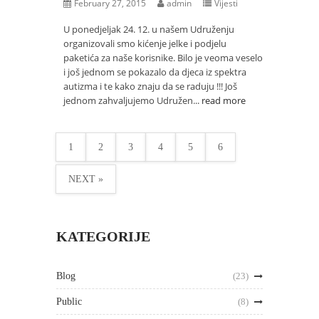
February 27, 2015
admin
Vijesti
U ponedjeljak 24. 12. u našem Udruženju
organizovali smo kićenje jelke i podjelu
paketića za naše korisnike. Bilo je veoma veselo
i još jednom se pokazalo da djeca iz spektra
autizma i te kako znaju da se raduju !!! Još
jednom zahvaljujemo Udružen...
read more
1
2
3
4
5
6
NEXT »
KATEGORIJE
Blog
(23)
Public
(8)