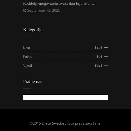
Roditelji-njegovatelji svaki dan biju istu ...
September 13, 2025
Kategorije
(23)
Blog
(8)
Public
(92)
Vijesti
Pratite nas
©2015 Djeca Svjetlosti. Sva prava zadržana.