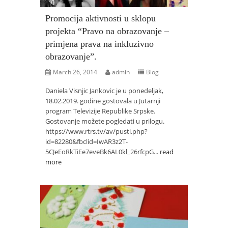
Promocija aktivnosti u sklopu
projekta “Pravo na obrazovanje –
primjena prava na inkluzivno
obrazovanje”.
March 26, 2014
admin
Blog
Daniela Visnjic Jankovic je u ponedeljak,
18.02.2019. godine gostovala u Jutarnji
program Televizije Republike Srpske.
Gostovanje možete pogledati u prilogu.
https://www.rtrs.tv/av/pusti.php?
id=82280&fbclid=IwAR3z2T-
5CJeEoRkTiEe7eveBk6AL0kl_26rfcpG...
read
more