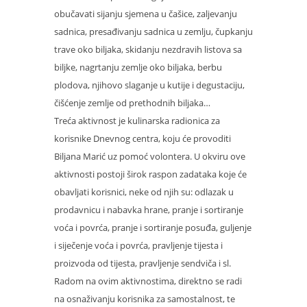
obučavati sijanju sjemena u čašice, zaljevanju
sadnica, presađivanju sadnica u zemlju, čupkanju
trave oko biljaka, skidanju nezdravih listova sa
biljke, nagrtanju zemlje oko biljaka, berbu
plodova, njihovo slaganje u kutije i degustaciju,
čišćenje zemlje od prethodnih biljaka…
Treća aktivnost je kulinarska radionica za
korisnike Dnevnog centra, koju će provoditi
Biljana Marić uz pomoć volontera. U okviru ove
aktivnosti postoji širok raspon zadataka koje će
obavljati korisnici, neke od njih su: odlazak u
prodavnicu i nabavka hrane, pranje i sortiranje
voća i povrća, pranje i sortiranje posuđa, guljenje
i siječenje voća i povrća, pravljenje tijesta i
proizvoda od tijesta, pravljenje sendviča i sl.
Radom na ovim aktivnostima, direktno se radi
na osnaživanju korisnika za samostalnost, te