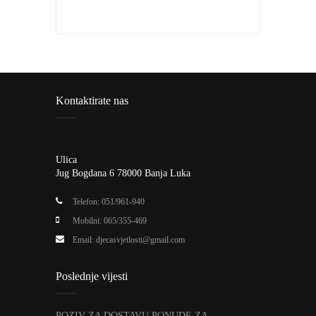
Kontaktirate nas
Ulica
Jug Bogdana 6 78000 Banja Luka
Telefon: 051/961-940
Mobilni: 065/355-469
Email:
djecasvjetlosti@gmail.com
Poslednje vijesti
POZIV ZA DOSTAVU PONUDE ZA