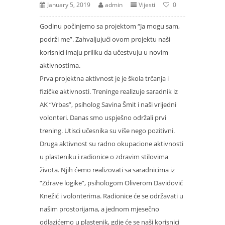
January 5, 2019
admin
Vijesti
0
Godinu počinjemo sa projektom “Ja mogu sam,
podrži me”. Zahvaljujući ovom projektu naši
korisnici imaju priliku da učestvuju u novim
aktivnostima.
Prva projektna aktivnost je je škola trčanja i
fizičke aktivnosti. Treninge realizuje saradnik iz
AK “Vrbas”, psiholog Savina Šmit i naši vrijedni
volonteri. Danas smo uspješno održali prvi
trening. Utisci učesnika su više nego pozitivni.
Druga aktivnost su radno okupacione aktivnosti
u plasteniku i radionice o zdravim stilovima
života. Njih ćemo realizovati sa saradnicima iz
“Zdrave logike”, psihologom Oliverom Davidović
Knežić i volonterima. Radionice će se održavati u
našim prostorijama, a jednom mjesečno
odlazićemo u plastenik, gdje će se naši korisnici