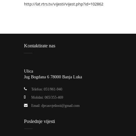
http://lat.rtrs.tv/vijesti/vijest.php?id=102862
Kontaktirate nas
Ulica
Jug Bogdana 6 78000 Banja Luka
Telefon: 051/961-940
Mobilni: 065/355-469
Email:
djecasvjetlosti@gmail.com
Poslednje vijesti